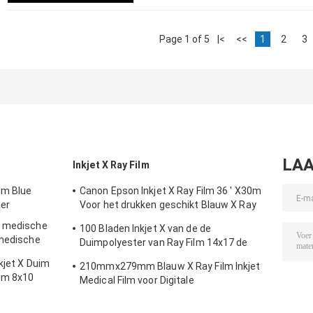
Page 1 of 5
|<
<<
1
2
3
LAA
Inkjet X Ray Film
lm Blue
Canon Epson Inkjet X Ray Film 36 ' X30m
per
Voor het drukken geschikt Blauw X Ray
Film
e medische
100 Bladen Inkjet X van de de
 medische
Duimpolyester van Ray Film 14x17 de
Medische Droge Film
kjet X Duim
210mmx279mm Blauw X Ray Film Inkjet
lm 8x10
Medical Film voor Digitale
Weergaveoutput