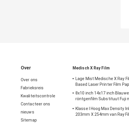
Over
Medisch X Ray Film
Lage Mist Medische X Ray Fi
Over ons
Based Laser Printer Film Pa
Fabrieksreis
8x10 inch 14x17 inch Blauw
Kwaliteitscontrole
röntgenfilm Substituut Fuji
Contacteer ons
droge film
Klasse I Hoog Max Density In
nieuws
203mm X 254mm van Ray Fi
Sitemap