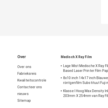
Over
Medisch X Ray Film
Lage Mist Medische X Ray Fi
Over ons
Based Laser Printer Film Pa
Fabrieksreis
8x10 inch 14x17 inch Blauw
Kwaliteitscontrole
röntgenfilm Substituut Fuji
Contacteer ons
droge film
Klasse I Hoog Max Density In
nieuws
203mm X 254mm van Ray Fi
Sitemap