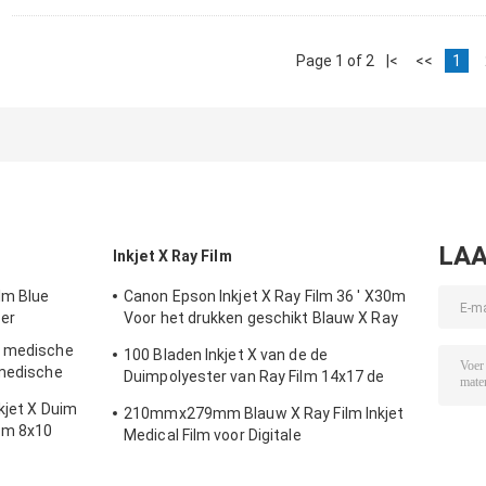
Page 1 of 2
|<
<<
1
LAA
Inkjet X Ray Film
lm Blue
Canon Epson Inkjet X Ray Film 36 ' X30m
per
Voor het drukken geschikt Blauw X Ray
Film
e medische
100 Bladen Inkjet X van de de
 medische
Duimpolyester van Ray Film 14x17 de
Medische Droge Film
kjet X Duim
210mmx279mm Blauw X Ray Film Inkjet
lm 8x10
Medical Film voor Digitale
Weergaveoutput