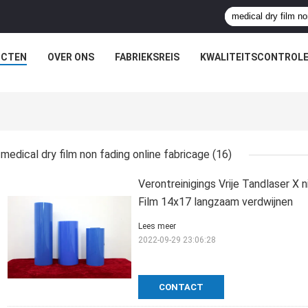
UCTEN
OVER ONS
FABRIEKSREIS
KWALITEITSCONTROL
medical dry film non fading online fabricage
(16)
Verontreinigings Vrije Tandlaser X
Film 14x17 langzaam verdwijnen
Lees meer
2022-09-29 23:06:28
CONTACT