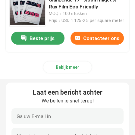
Ray Film Eco Friendly
MOQ：100 stukken
Laser X Ray Film
Prijs：USD 1.125-2.5 per square meter
Medische droge film
Beste prijs
Contacteer ons
De film van de HUISDIERENröntgenstraal
Bekijk meer
Serigrafiefilms
Laat een bericht achter
rc fotodocument
We bellen je snel terug!
De Film van de hitteoverdracht
medische thermische film