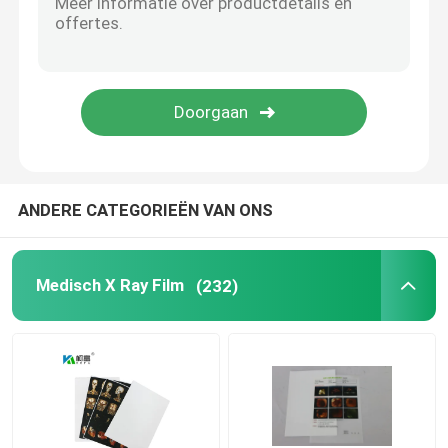
Medische filmprinter
Self - serviceprinter
De software van de Dicomdruk
ANDERE CATEGORIEËN VAN ONS
Inkjet-printerinkt
Medisch X Ray Film
(232)