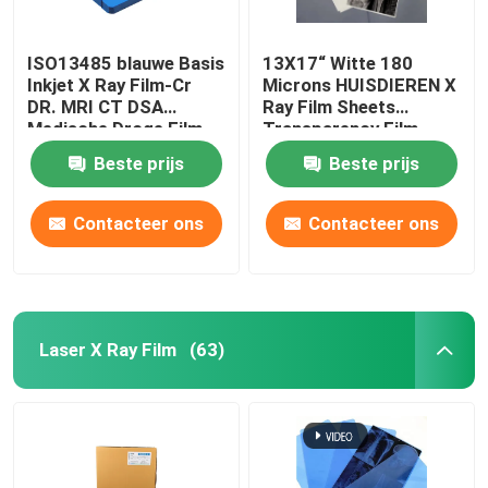
ISO13485 blauwe Basis
13X17“ Witte 180
Inkjet X Ray Film-Cr
Microns HUISDIEREN X
DR. MRI CT DSA
Ray Film Sheets
Medische Droge Film
Transparency Film
voor Inkjet-Printers
Beste prijs
Beste prijs
Contacteer ons
Contacteer ons
Laser X Ray Film
(63)