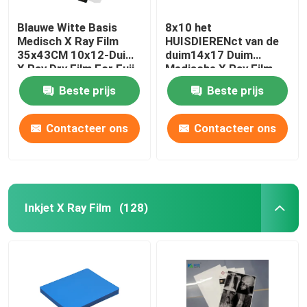
Blauwe Witte Basis
8x10 het
Medisch X Ray Film
HUISDIERENct van de
35x43CM 10x12-Duim
duim14x17 Duim
X Ray Dry Film For Fuji-
Medische X Ray Film
Printer
MRI Aftastenfilms
Beste prijs
Beste prijs
Contacteer ons
Contacteer ons
Inkjet X Ray Film
(128)