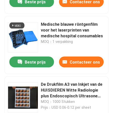
Beste prijs
Contacteer ons
Medische blauwe röntgenfilm
voor het laserprinten van
medische hospital consumables
MOQ：1 verpakking
Beste prijs
Contacteer ons
De Drukfilm A3 van Inkjet van de
HUISDIEREN Witte Radiologie
plus Endoscopisch Ultrasone
klankbeeld X Ray Film
MOQ：1000 Stukken
Prijs：USD 0.06-0.12 per sheet