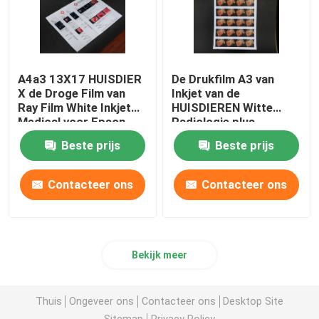
A4a3 13X17 HUISDIER
De Drukfilm A3 van
X de Droge Film van
Inkjet van de
Ray Film White Inkjet
HUISDIEREN Witte
Medical voor Epson-
Radiologie plus
Printer
Endoscopisch
Beste prijs
Beste prijs
Ultrasone klankbeeld X
Ray Film
Contacteer ons
Contacteer ons
Bekijk meer
Thuis
Ongeveer ons
Contacteer ons
Desktop Site
Sitemap
Privacy Policy