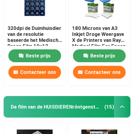
320dpi de Duimhuisdier
180 Microns van A3
van de resolutie
Inkjet Droge Weergave
baseerde het Medische
X de Printers van Ray
Droge Film 10x12
Medical Film For Epson
Thermische Printer
Canon
Beste prijs
Beste prijs
Film
Contacteer ons
Contacteer ons
De film van de HUISDIERENröntgenstraal
(15)