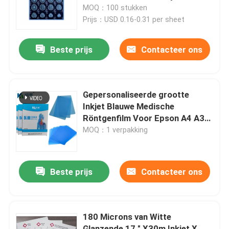
11x14 Film van Inkjet
MOQ：100 stukken
Prijs：USD 0.16-0.31 per sheet
Fabrieksreis
Beste prijs
Contacteer ons
Kwaliteitscontrole
Contacteer ons
Gepersonaliseerde grootte
Inkjet Blauwe Medische
Röntgenfilm Voor Epson A4 A3
nieuws
PET Droge Blauwe Medische
MOQ：1 verpakking
Laser Röntgen
Alle Gevallen
Beste prijs
Contacteer ons
Medisch X Ray Film
180 Microns van Witte
Inkjet X Ray Film
Glanzende 17 " X30m Inkjet X