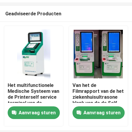
Geadviseerde Producten
Het multifunctionele
Van het de
Medische Systeem van
Filmrapport van de het
Thuis
de Printerself service
ziekenhuisultrasone
terminal van de
klank van de de Self -
Filmself - service
serviceprinter de
Producten
Aanvraag sturen
Aanvraag sturen
Terminal van
Automation Self
Service
Over ons