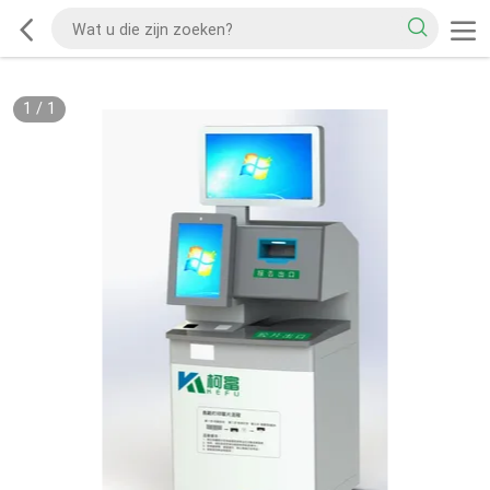
1
/
1