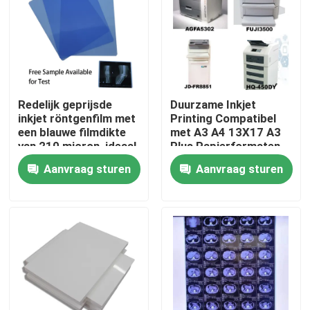
Fabrieksreis
Kwaliteitscontrole
Redelijk geprijsde
Duurzame Inkjet
inkjet röntgenfilm met
Printing Compatibel
Contacteer ons
een blauwe filmdikte
met A3 A4 13X17 A3
van 210 micron, ideaal
Plus Papierformaten
voor medische en
en Biedt Superieure
Aanvraag sturen
Aanvraag sturen
nieuws
industriële radiografie
Printduurzaamheid
Alle Gevallen
Medisch X Ray Film
Inkjet X Ray Film