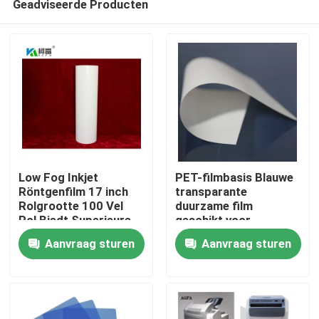
Geadviseerde Producten
Low Fog Inkjet
PET-filmbasis Blauwe
Röntgenfilm 17 inch
transparante
Rolgrootte 100 Vel
duurzame film
Rol Biedt Superieure
geschikt voor
Thuis
Helderheid en Detail
industriële
Aanvraag sturen
Aanvraag sturen
voor Radiografische
verpakkings- en
Beeldvorming
druktoepassingen met
Producten
een redelijke prijs
Over ons