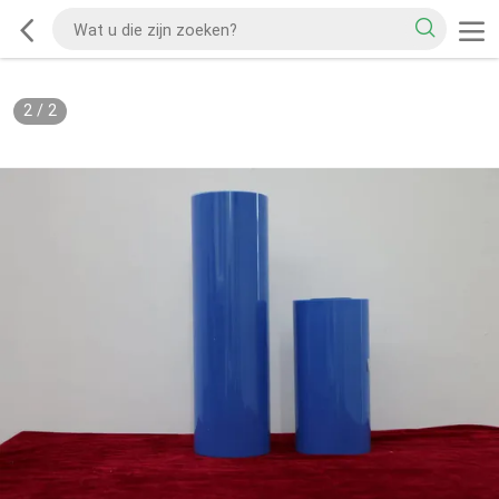
2
/
2