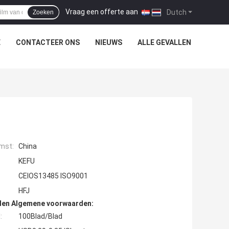
Vraag een offerte aan
|
Dutch
Zoeken
E
CONTACTEER ONS
NIEUWS
ALLE GEVALLEN
mst:
China
KEFU
CEIOS13485 ISO9001
HFJ
den Algemene voorwaarden:
:
100Blad/Blad