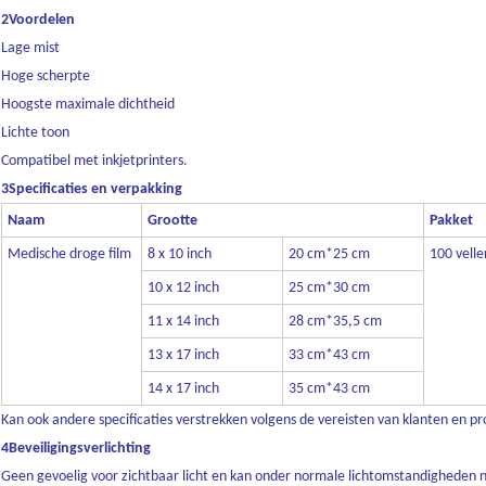
2Voordelen
Lage mist
Hoge scherpte
Hoogste maximale dichtheid
Lichte toon
Compatibel met inkjetprinters.
3Specificaties en verpakking
Naam
Grootte
Pakket
Medische droge film
8 x 10 inch
20 cm*25 cm
100 vell
10 x 12 inch
25 cm*30 cm
11 x 14 inch
28 cm*35,5 cm
13 x 17 inch
33 cm*43 cm
14 x 17 inch
35 cm*43 cm
Kan ook andere specificaties verstrekken volgens de vereisten van klanten en p
4Beveiligingsverlichting
Geen gevoelig voor zichtbaar licht en kan onder normale lichtomstandigheden 