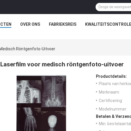
UCTEN
OVER ONS
FABRIEKSREIS
KWALITEITSCONTROL
 Medisch Röntgenfoto-Uitvoer
Laserfilm voor medisch röntgenfoto-uitvoer
Productdetails:
Plaats van herko
Merknaam:
Certificering:
Modelnummer:
Betalen & Verzen
Min. bestelaantal