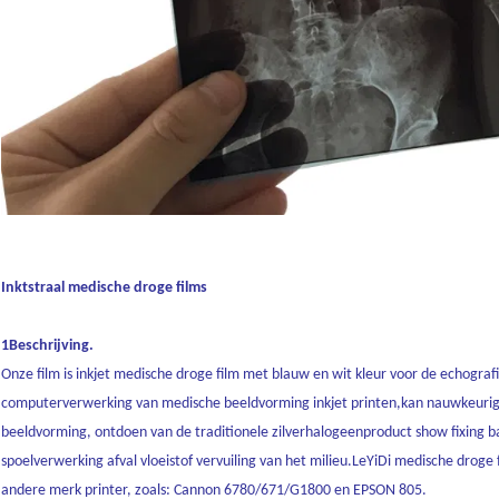
Inktstraal medische droge films
1Beschrijving.
Onze film is inkjet medische droge film met blauw en wit kleur voor de echografie
computerverwerking van medische beeldvorming inkjet printen,kan nauwkeurig
beeldvorming, ontdoen van de traditionele zilverhalogeenproduct show fixing
spoelverwerking afval vloeistof vervuiling van het milieu.LeYiDi medische droge
andere merk printer, zoals: Cannon 6780/671/G1800 en EPSON 805.