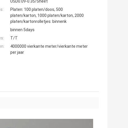
USD0.09-0.35/Sheet
s:
Platen: 100 platen/doos, 500
platen/karton, 1000 platen/karton, 2000
platen/kartonrolletjes: binnenk
binnen 5days
es:
T/T
en:
4000000 vierkante meter/vierkante meter
per jaar