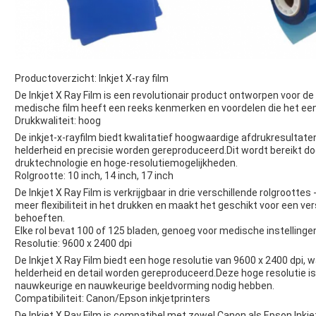
Productoverzicht: Inkjet X-ray film
De Inkjet X Ray Film is een revolutionair product ontworpen voor 
medische film heeft een reeks kenmerken en voordelen die het ee
Drukkwaliteit: hoog
De inkjet-x-rayfilm biedt kwalitatief hoogwaardige afdrukresultat
helderheid en precisie worden gereproduceerd.Dit wordt bereikt 
druktechnologie en hoge-resolutiemogelijkheden.
Rolgrootte: 10 inch, 14 inch, 17 inch
De Inkjet X Ray Film is verkrijgbaar in drie verschillende rolgroottes
meer flexibiliteit in het drukken en maakt het geschikt voor een 
behoeften.
Elke rol bevat 100 of 125 bladen, genoeg voor medische instellingen
Resolutie: 9600 x 2400 dpi
De Inkjet X Ray Film biedt een hoge resolutie van 9600 x 2400 dpi,
helderheid en detail worden gereproduceerd.Deze hoge resolutie i
nauwkeurige en nauwkeurige beeldvorming nodig hebben.
Compatibiliteit: Canon/Epson inkjetprinters
De Inkjet X Ray Film is compatibel met zowel Canon als Epson Inkjet