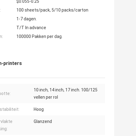
$0.055-0.25
:
100 sheets/pack, 5/10 packs/carton
1-7 dagen.
T/T In advance
n:
100000 Pakken per dag.
n-printers
10 inch, 14 inch, 17 inch. 100/125
ootte:
vellen per rol
tabiliteit:
Hoog
vlakte
Glanzend
ing: