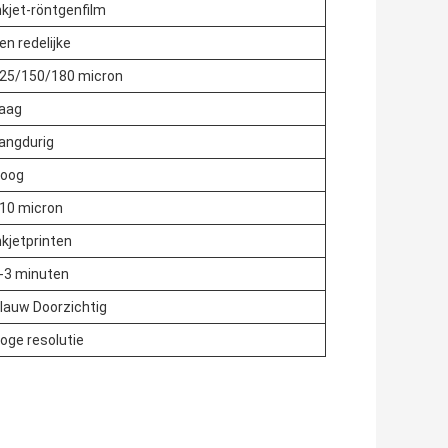
nkjet-röntgenfilm
en redelijke
25/150/180 micron
aag
angdurig
oog
10 micron
nkjetprinten
-3 minuten
lauw Doorzichtig
oge resolutie