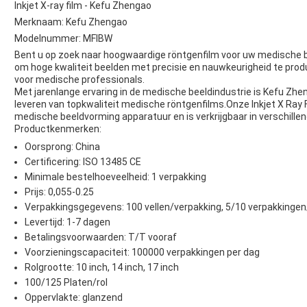
Inkjet X-ray film - Kefu Zhengao
Merknaam: Kefu Zhengao
Modelnummer: MFIBW
Bent u op zoek naar hoogwaardige röntgenfilm voor uw medische b
om hoge kwaliteit beelden met precisie en nauwkeurigheid te prod
voor medische professionals.
Met jarenlange ervaring in de medische beeldindustrie is Kefu Z
leveren van topkwaliteit medische röntgenfilms.Onze Inkjet X Ray 
medische beeldvorming apparatuur en is verkrijgbaar in verschill
Productkenmerken:
Oorsprong: China
Certificering: ISO 13485 CE
Minimale bestelhoeveelheid: 1 verpakking
Prijs: 0,055-0.25
Verpakkingsgegevens: 100 vellen/verpakking, 5/10 verpakkinge
Levertijd: 1-7 dagen
Betalingsvoorwaarden: T/T vooraf
Voorzieningscapaciteit: 100000 verpakkingen per dag
Rolgrootte: 10 inch, 14 inch, 17 inch
100/125 Platen/rol
Oppervlakte: glanzend