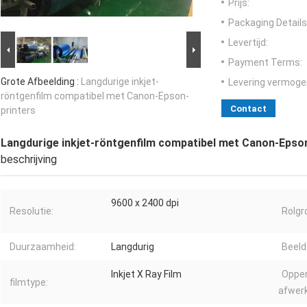
Prijs:
Packaging Details
Levertijd:
Payment Terms:
Grote Afbeelding :
Langdurige inkjet-
Levering vermoge
röntgenfilm compatibel met Canon-Epson-
Contact
printers
Langdurige inkjet-röntgenfilm compatibel met Canon-Epso
beschrijving
9600 x 2400 dpi
Resolutie:
Rolgr
Duurzaamheid:
Langdurig
Beelds
Inkjet X Ray Film
Opper
filmtype:
afwerk