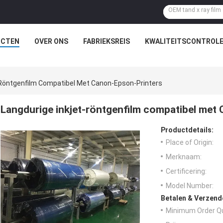
UCTEN
OVER ONS
FABRIEKSREIS
KWALITEITSCONTROL
-Röntgenfilm Compatibel Met Canon-Epson-Printers
Langdurige inkjet-röntgenfilm compatibel met
Productdetails:
Place of Origin:
Merknaam:
Certificering:
Model Number:
Betalen & Verzen
Minimum Order Qu