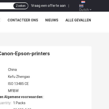
Vraag een offerte aan
|
Zoeken
Dutch
E
CONTACTEER ONS
NIEUWS
ALLE GEVALLEN
 Canon-Epson-printers
China
Kefu Zhengao
ISO 13485 CE
MFIBW
den Algemene voorwaarden:
antity:
1 Packs