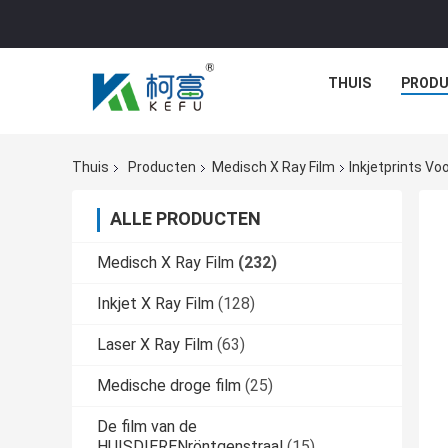
THUIS
PROD
Thuis
Producten
Medisch X Ray Film
Inkjetprints V
ALLE PRODUCTEN
Medisch X Ray Film
(232)
Inkjet X Ray Film
(128)
Laser X Ray Film
(63)
Medische droge film
(25)
De film van de
HUISDIERENröntgenstraal
(15)