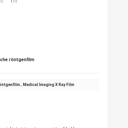
es:
T/T
sche röntgenfilm
öntgenfilm.
,
Medical Imaging X Ray Film