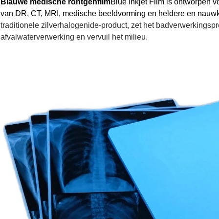
Blauwe medische röntgenfilm
Blue Inkjet Film is ontworpen vo
van DR, CT, MRI, medische beeldvorming en heldere en nauwk
traditionele zilverhalogenide-product, zet het badverwerkingsp
afvalwaterverwerking en vervuil het milieu.