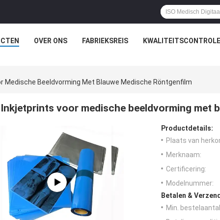
UCTEN
OVER ONS
FABRIEKSREIS
KWALITEITSCONTROL
oor Medische Beeldvorming Met Blauwe Medische Röntgenfilm
Inkjetprints voor medische beeldvorming met 
Productdetails:
Plaats van herko
Merknaam:
Certificering:
Modelnummer:
Betalen & Verzen
Min. bestelaantal