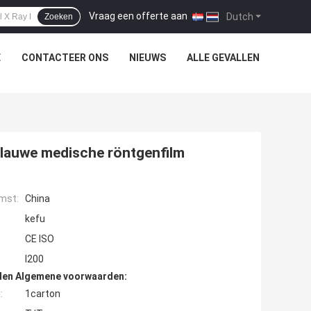
Vraag een offerte aan
|
Dutch
Zoeken
E
CONTACTEER ONS
NIEUWS
ALLE GEVALLEN
blauwe medische röntgenfilm
mst:
China
kefu
CE ISO
l200
den Algemene voorwaarden:
:
1carton