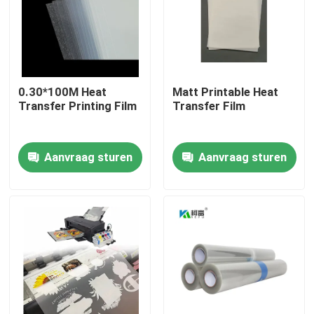
Fabrieksreis
Kwaliteitscontrole
0.30*100M Heat
Matt Printable Heat
Transfer Printing Film
Transfer Film
Contacteer ons
Aanvraag sturen
Aanvraag sturen
nieuws
Alle Gevallen
Medisch X Ray Film
Inkjet X Ray Film