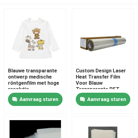
Blauwe transparante
Custom Design Laser
ontwerp medische
Heat Transfer Film
röntgenfilm met hoge
Voor Blauw
resolutie
Transparante PET
Printing
Thuis
Aanvraag sturen
Aanvraag sturen
Producten
Over ons