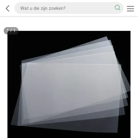
1
/
1