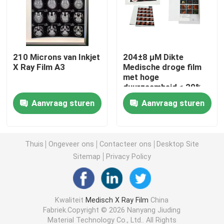
Laser X Ray Film
210 Microns van Inkjet
204±8 μM Dikte
Medische droge film
X Ray Film A3
Medische droge film
met hoge
duurzaamheid ≤ 20%
De film van de HUISDIERENröntgenstraal
UV-weerstand tegen
Aanvraag sturen
Aanvraag sturen
waas
Serigrafiefilms
Thuis
Ongeveer ons
Contacteer ons
Desktop Site
rc fotodocument
Sitemap
Privacy Policy
De Film van de hitteoverdracht
Kwaliteit
Medisch X Ray Film
China
Fabriek.Copyright © 2026 Nanyang Jiuding
medische thermische film
Material Technology Co., Ltd.. All Rights