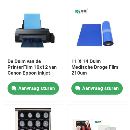
Fabrieksreis
Kwaliteitscontrole
Contacteer ons
De Duim van de
11 X 14 Duim
PrinterFilm 10x12 van
Medische Droge Film
nieuws
Canon Epson Inkjet
210um
Aanvraag sturen
Aanvraag sturen
Alle Gevallen
Medisch X Ray Film
Inkjet X Ray Film