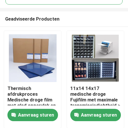
Geadviseerde Producten
Thermisch
11x14 14x17
Thuis
afdrukproces
medische droge
Medische droge film
Fujifilm met maximale
met glad oppervlak en
transmissiedichtheid ≥
Producten
hoge afdrukbaarheid
3,0 D
Aanvraag sturen
Aanvraag sturen
Over ons