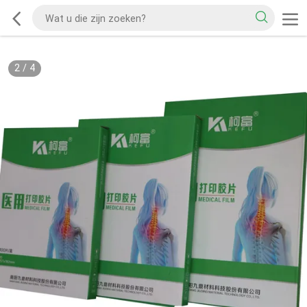
2
/
4